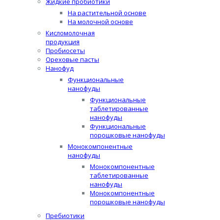
Жидкие пробиотики
На растительной основе
На молочной основе
Кисломолочная
продукция
Пробиосеты
Ореховые пасты
Нанофуд
Функциональные
нанофуды
Функциональные
таблетированные
нанофуды
Функциональные
порошковые нанофуды
Монокомпонентные
нанофуды
Монокомпонентные
таблетированные
нанофуды
Монокомпонентные
порошковые нанофуды
Пребиотики