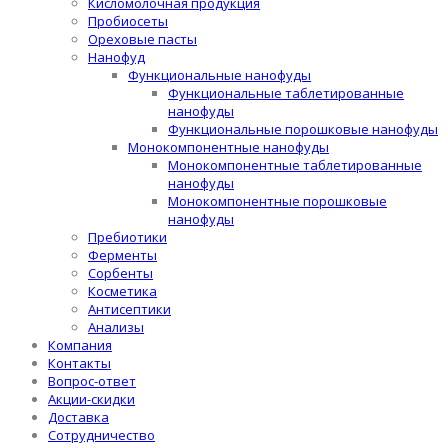
Кисломолочная продукция
Пробиосеты
Ореховые пасты
Нанофуд
Функциональные нанофуды
Функциональные таблетированные
нанофуды
Функциональные порошковые нанофуды
Монокомпонентные нанофуды
Монокомпонентные таблетированные
нанофуды
Монокомпонентные порошковые
нанофуды
Пребиотики
Ферменты
Сорбенты
Косметика
Антисептики
Анализы
Компания
Контакты
Вопрос-ответ
Акции-скидки
Доставка
Сотрудничество