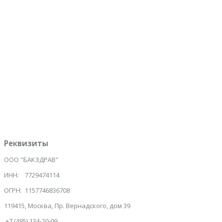
1000
максимум символов
Защита от спама:
*
Сколько месяцев в году?
Ознакомлен с политикой обработки персональных данных
*
Даю согласие на обработку персональных данных
*
Отправить
Инициализация отправки формы...
Реквизиты
ООО "БАКЗДРАВ"
ИНН: 7729474114
ОГРН: 1157746836708
119415, Москва, Пр. Вернадского, дом 39
+7 (495) 134-20-09