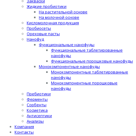
Закваски
Жидкие пробиотики
На растительной основе
На молочной основе
Кисломолочная продукция
Пробиосеты
Ореховые пасты
Нанофуд
Функциональные нанофуды
Функциональные таблетированные
нанофуды
Функциональные порошковые нанофуды
Монокомпонентные нанофуды
Монокомпонентные таблетированные
нанофуды
Монокомпонентные порошковые
нанофуды
Пребиотики
Ферменты
Сорбенты
Косметика
Антисептики
Анализы
Компания
Контакты