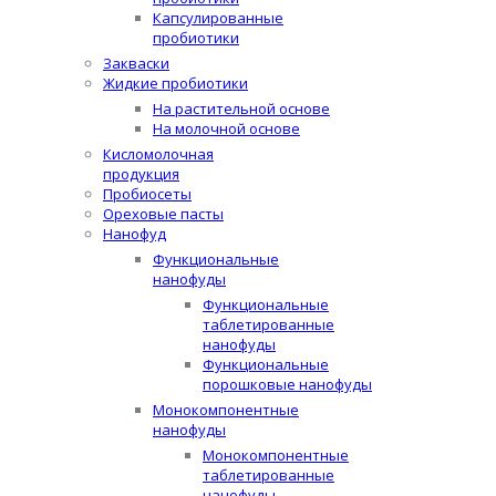
Капсулированные
пробиотики
Закваски
Жидкие пробиотики
На растительной основе
На молочной основе
Кисломолочная
продукция
Пробиосеты
Ореховые пасты
Нанофуд
Функциональные
нанофуды
Функциональные
таблетированные
нанофуды
Функциональные
порошковые нанофуды
Монокомпонентные
нанофуды
Монокомпонентные
таблетированные
нанофуды