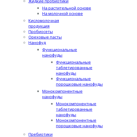
Жидкие пробиотики
На растительной основе
На молочной основе
Кисломолочная
продукция
Пробиосеты
Ореховые пасты
Нанофуд
Функциональные
нанофуды
Функциональные
таблетированные
нанофуды
Функциональные
порошковые нанофуды
Монокомпонентные
нанофуды
Монокомпонентные
таблетированные
нанофуды
Монокомпонентные
порошковые нанофуды
Пребиотики