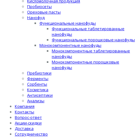
Кисломолочная продукция
Пробиосеты
Ореховые пасты
Нанофуд
Функциональные нанофуды
Функциональные таблетированные
нанофуды
Функциональные порошковые нанофуды
Монокомпонентные нанофуды
Монокомпонентные таблетированные
нанофуды
Монокомпонентные порошковые
нанофуды
Пребиотики
Ферменты
Сорбенты
Косметика
Антисептики
Анализы
Компания
Контакты
Вопрос-ответ
Акции-скидки
Доставка
Сотрудничество