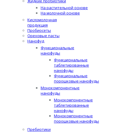
Жидкие пробиотики
На растительной основе
На молочной основе
Кисломолочная
продукция
Пробиосеты
Ореховые пасты
Нанофуд
Функциональные
нанофуды
Функциональные
таблетированные
нанофуды
Функциональные
порошковые нанофуды
Монокомпонентные
нанофуды
Монокомпонентные
таблетированные
нанофуды
Монокомпонентные
порошковые нанофуды
Пребиотики