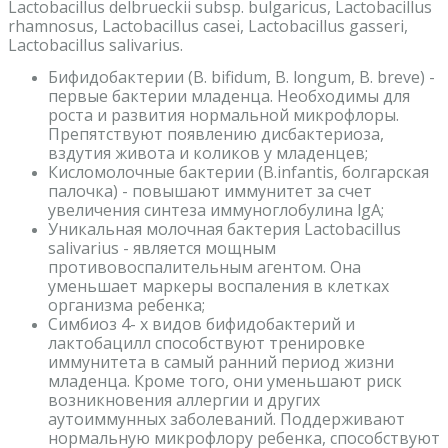
Lactobacillus delbrueckii subsp. bulgaricus, Lactobacillus
rhamnosus, Lactobacillus сasei, Lactobacillus gasseri,
Lactobacillus salivarius.
Бифидобактерии (B. bifidum, B. longum, B. breve) -
первые бактерии младенца. Необходимы для
роста и развития нормальной микрофлоры.
Препятствуют появлению дисбактериоза,
вздутия живота и коликов у младенцев;
Кисломолочные бактерии (В.infantis, болгарская
палочка) - повышают иммунитет за счет
увеличения синтеза иммуноглобулина lgA;
Уникальная молочная бактерия Lactobacillus
salivarius - является мощным
противовоспалительным агентом. Она
уменьшает маркеры воспаления в клетках
организма ребенка;
Симбиоз 4- х видов бифидобактерий и
лактобацилл способствуют тренировке
иммунитета в самый ранний период жизни
младенца. Кроме того, они уменьшают риск
возникновения аллергии и других
аутоиммунных заболеваний. Поддерживают
нормальную микрофлору ребенка, способствуют