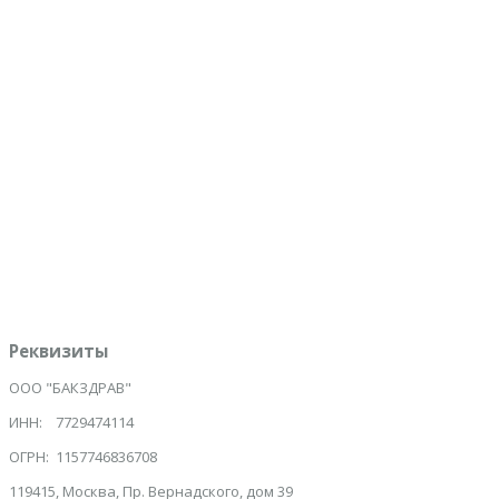
1000
максимум символов
Защита от спама:
*
Сколько месяцев в году?
Ознакомлен с политикой обработки персональных данных
*
Даю согласие на обработку персональных данных
*
Отправить
Инициализация отправки формы...
Реквизиты
ООО "БАКЗДРАВ"
ИНН: 7729474114
ОГРН: 1157746836708
119415, Москва, Пр. Вернадского, дом 39