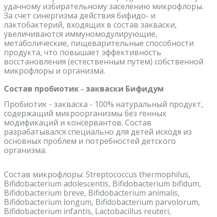
удачному избирательному заселению микрофлоры.
За счет синергизма действия бифидо- и
лактобактерий, входящих в состав закваски,
увеличиваются иммуномодулирующие,
метаболические, пищеварительные способности
продукта, что повышает эффективность
восстановления (естественным путем) собственной
микрофлоры и организма.
Состав пробиотик - закваски Бифидум
Пробиотик - закваска - 100% натуральный продукт,
содержащий микроорганизмы без генных
модификаций и консервантов. Состав
разрабатывался специально для детей исходя из
основных проблем и потребностей детского
организма.
Состав микрофлоры: Streptococcus thermophilus,
Bifidobacterium adolescentis, Bifidobacterium bifidum,
Bifidobacterium breve, Bifidobacterium animalis,
Bifidobacterium longum, Bifidobacterium parvolorum,
Bifidobacterium infantis, Lactobacillus reuteri,