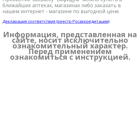
ближайших аптеках, магазинах либо заказать в
нашем интернет - магазине по выгодной цене.
Декларация соответствия (реестр Росаккредитации)
Информация, представленная на
сайте, носит исключительно
ознакомительный характер.
Перед применением
ознакомиться с инструкцией.
Комментарии
+1
#
Валерий
24.09.2019 05:07
Брал данную закваску для дочки (2,5 года), т.к. имеются нарушения
в кишечнике (очень твердый стул). Пьем Бифидум (Бифидок)
сравнительно не долго, но результат положительный уже
заметен.
На вкус кисломолочный продукт получается очень приятный,
нежный. Делаю его исключительно из свежего фермерского
молока. Для дочки добавляю немножко сахара и она пьет с
удовольствием. Рекомендую!
+2
#
Дарья Кочнева
18.01.2020 15:37
Когда выбирала закваски для заказа, решила попробовать и эту.