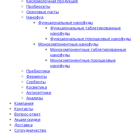
Кисломолочная продукция
Пробиосеты
Ореховые пасты
Нанофуд
Функциональные нанофуды
Функциональные таблетированные
нанофуды
Функциональные порошковые нанофуды
Монокомпонентные нанофуды
Монокомпонентные таблетированные
нанофуды
Монокомпонентные порошковые
нанофуды
Пребиотики
Ферменты
Сорбенты
Косметика
Антисептики
Анализы
Компания
Контакты
Вопрос-ответ
Акции-скидки
Доставка
Сотрудничество