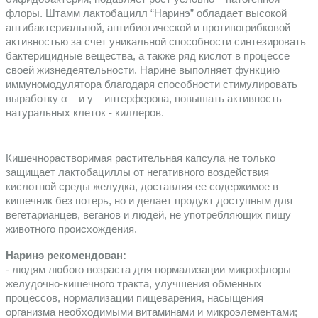
флоры. Штамм лактобацилл “Наринэ” обладает высокой 
антибактериальной, антибиотической и противогрибковой 
активностью за счет уникальной способности синтезировать 
бактерицидные вещества, а также ряд кислот в процессе 
своей жизнедеятельности. Нарине выполняет функцию 
иммуномодулятора благодаря способности стимулировать 
выработку α – и γ – интерферона, повышать активность 
натуральных клеток - киллеров.
Кишечнорастворимая растительная капсула не только 
защищает лактобациллы от негативного воздействия 
кислотной среды желудка, доставляя ее содержимое в 
кишечник без потерь, но и делает продукт доступным для 
вегетарианцев, веганов и людей, не употребляющих пищу 
животного происхождения.
Наринэ рекомендован: 
- людям любого возраста для нормализации микрофлоры 
желудочно-кишечного тракта, улучшения обменных 
процессов, нормализации пищеварения, насыщения 
организма необходимыми витаминами и микроэлементами;