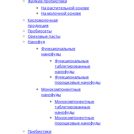
Жидкие пробиотики
На растительной основе
На молочной основе
Кисломолочная
продукция
Пробиосеты
Ореховые пасты
Нанофуд
Функциональные
нанофуды
Функциональные
таблетированные
нанофуды
Функциональные
порошковые нанофуды
Монокомпонентные
нанофуды
Монокомпонентные
таблетированные
нанофуды
Монокомпонентные
порошковые нанофуды
Пребиотики