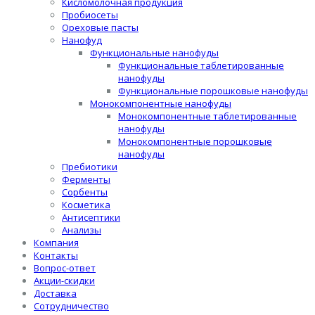
Кисломолочная продукция
Пробиосеты
Ореховые пасты
Нанофуд
Функциональные нанофуды
Функциональные таблетированные
нанофуды
Функциональные порошковые нанофуды
Монокомпонентные нанофуды
Монокомпонентные таблетированные
нанофуды
Монокомпонентные порошковые
нанофуды
Пребиотики
Ферменты
Сорбенты
Косметика
Антисептики
Анализы
Компания
Контакты
Вопрос-ответ
Акции-скидки
Доставка
Сотрудничество