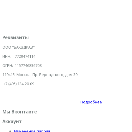
Даю согласие на обработку персональных данных
*
Отправить
Инициализация отправки формы...
Реквизиты
ООО "БАКЗДРАВ"
ИНН: 7729474114
ОГРН: 1157746836708
119415, Москва, Пр. Вернадского, дом 39
+7 (495) 134-20-09
Подробнее
Мы Вконтакте
Аккаунт
Изменение пароля