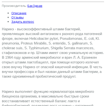
Производитель:
БакЗдрав
Описание
Отзывы
Задать вопрос
Наринэ - высокоэффективный штамм бактерий, 
проявляющих высокий антагонизм к разного рода патогенной 
флоре, включая Helicobacter pylori, Pseudomonas, E. coli, Kl. 
pneumonia, Proteus Mirabilis, S. enteridis, S. gallinarum, S. 
cholerae suis, S. Typhimurium, Shigella Serrata marcences, 
стафилококков и пр. Штамм имеет свою уникальную историю. 
В 1964 году армянский микробиолог и врач Л. А. Ерзинкян 
открыл штамм лактобацилл, при помощи которого излечил 
свою внучку Наринэ от опасной кишечной инфекции. В честь 
внучки профессора и был назван данный штамм бактерии, а 
также одноименный пробиотический продукт. 
Наринэ выполняет функцию нормализатора микробного 
биоценоза организма, в максимально быстрые сроки 
восстанавливает естественный баланс лакто и 
бифидобактерий, подавляет рост условно – патогенной 