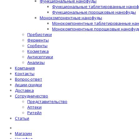
Функциональные нанофуды
Функциональные таблетированные нано
Функциональные порошковые нанофуды
Монокомпонентные нанофуды
Монокомпонентные таблетированные на
Монокомпонентные порошковые нанофуд
Пребиотики
Ферменты
Сорбенты
Косметика
Антисептики
Анализы
Компания
Контакты
Вопрос-ответ
Акции-скидки
Доставка
Сотрудничество
Представительство
Аптеки
Ритейл
Статьи
Магазин