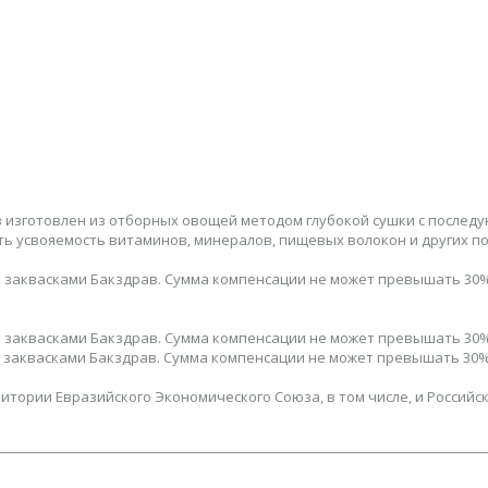
 изготовлен из отборных овощей методом глубокой сушки с посл
ть усвояемость витаминов, минералов, пищевых волокон и других п
тся заквасками Бакздрав. Сумма компенсации не может превышать 30%
тся заквасками Бакздрав. Сумма компенсации не может превышать 30%
тся заквасками Бакздрав. Сумма компенсации не может превышать 30%
тории Евразийского Экономического Союза, в том числе, и Российс