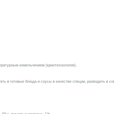
ратурным измельчением (криотехнология).
лять в готовые блюда и соусы в качестве специи, разводить в с
ы- 50 г., пищевые волокна- 13г.