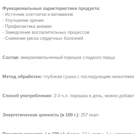
Функциональные характеристики продукта:
- Источник клетчатки и витаминов
- Улучшение зрения
- Профилактика анемии
- Замедление воспалительных процессов 
- Снижение риска сердечных болезней 
Состав: 
микроизмельченный порошок сладкого перца
Метод обработки: 
глубокая сушка с последующим низкотемпе
Способ употребления:
 2-3 ч.л. порошка в день, можно добав
Энергетическая ценность (в 100 г.):
 257 ккал.
Пищевая ценность ( в 100 г.):
 белки- 12 г., жиры- 1 г., углевод