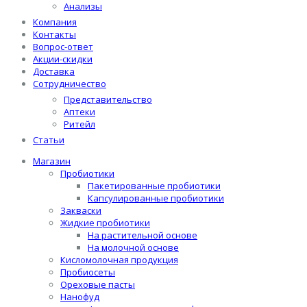
Анализы
Компания
Контакты
Вопрос-ответ
Акции-скидки
Доставка
Сотрудничество
Представительство
Аптеки
Ритейл
Статьи
Магазин
Пробиотики
Пакетированные пробиотики
Капсулированные пробиотики
Закваски
Жидкие пробиотики
На растительной основе
На молочной основе
Кисломолочная продукция
Пробиосеты
Ореховые пасты
Нанофуд