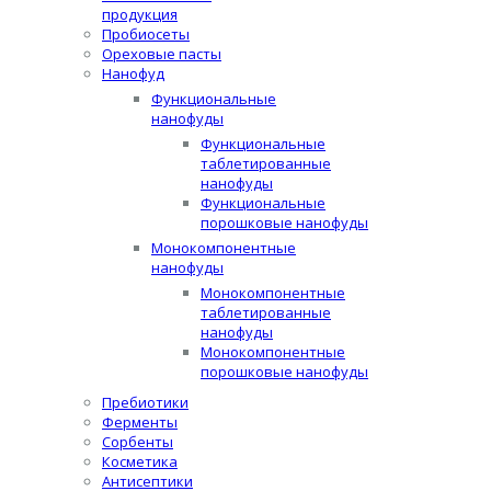
продукция
Пробиосеты
Ореховые пасты
Нанофуд
Функциональные
нанофуды
Функциональные
таблетированные
нанофуды
Функциональные
порошковые нанофуды
Монокомпонентные
нанофуды
Монокомпонентные
таблетированные
нанофуды
Монокомпонентные
порошковые нанофуды
Пребиотики
Ферменты
Сорбенты
Косметика
Антисептики