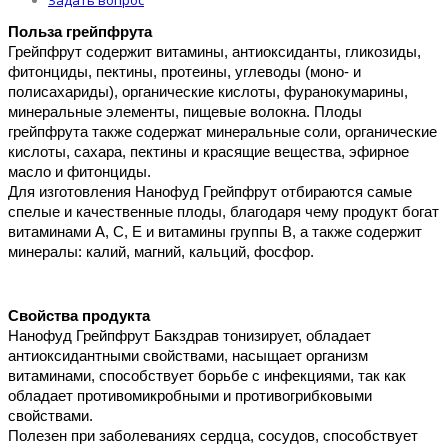
Задать вопрос
Польза грейпфрута
Грейпфрут содержит витамины, антиоксиданты, гликозиды, 
фитонциды, пектины, протеины, углеводы (моно- и 
полисахариды), органические кислоты, фуранокумарины, 
минеральные элементы, пищевые волокна. Плоды 
грейпфрута также содержат минеральные соли, органические 
кислоты, сахара, пектины и красящие вещества, эфирное 
масло и фитонциды. 
Для изготовления Нанофуд Грейпфрут отбираются самые 
спелые и качественные плоды, благодаря чему продукт богат 
витаминами А, С, Е и витамины группы В, а также содержит 
минералы: калий, магний, кальций, фосфор. 
Свойства продукта
Нанофуд Грейпфрут Бакздрав тонизирует, обладает 
антиоксидантными свойствами, насыщает организм 
витаминами, способствует борьбе с инфекциями, так как 
обладает противомикробными и противогрибковыми 
свойствами. 
Полезен при заболеваниях сердца, сосудов, способствует 