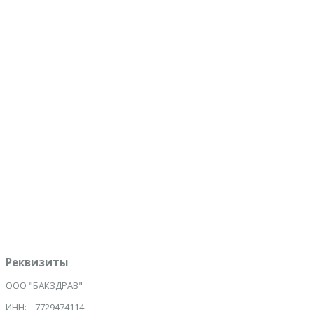
Вопрос:
*
1000
максимум символов
Защита от спама:
*
Сколько месяцев в году?
Ознакомлен с политикой обработки персональных данных
*
Даю согласие на обработку персональных данных
*
Отправить
Инициализация отправки формы...
Реквизиты
ООО "БАКЗДРАВ"
ИНН: 7729474114