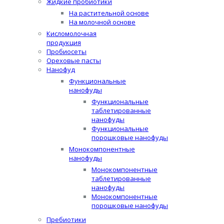
Жидкие пробиотики
На растительной основе
На молочной основе
Кисломолочная
продукция
Пробиосеты
Ореховые пасты
Нанофуд
Функциональные
нанофуды
Функциональные
таблетированные
нанофуды
Функциональные
порошковые нанофуды
Монокомпонентные
нанофуды
Монокомпонентные
таблетированные
нанофуды
Монокомпонентные
порошковые нанофуды
Пребиотики