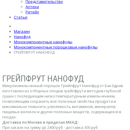
Представительство
Аптеки
Ритейл
Статьи
Магазин
Нанофуд
Монокомпонентные нанофуды
Монокомпонентные порошковые нанофуды
ГРЕЙПФРУТ НАНОФУД
ГРЕЙПФРУТ НАНОФУД
Микроизмельченный порошок Грейпфрут Нанофуд от БакЗдрав
изготовлен из отборных плодов грейпфрута методом глубокой
сушки с последующим низкотемпературным измельчением,
позволяющим сохранить все полезные свойства продукта и
максимально повысить усвояемость витаминов, минералов,
пищевых волокон и других полезных веществ, содержащихся в
плодах.
Доставка по Москве в пределах МКАД:
При заказе на сумму до 2400 руб - доставка 300 руб