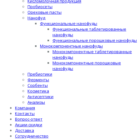
Кисломолочная продукция
Пробиосеты
Ореховые пасты
Нанофуд
Функциональные нанофуды
Функциональные таблетированные
нанофуды
Функциональные порошковые нанофуды
Монокомпонентные нанофуды
Монокомпонентные таблетированные
нанофуды
Монокомпонентные порошковые
нанофуды
Пребиотики
Ферменты
Сорбенты
Косметика
Антисептики
Анализы
Компания
Контакты
Вопрос-ответ
Акции-скидки
Доставка
Сотрудничество