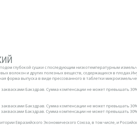
КИЙ
етодом глубокой сушки с последующим низкотемпературным измель
вых волокон и других полезных веществ, содержащихся в плодах.Ину
я форма выпуска в виде прессованного в таблетки микроизмельчен
тся заквасками Бакздрав. Сумма компенсации не может превышать 30%
тся заквасками Бакздрав. Сумма компенсации не может превышать 30%
тся заквасками Бакздрав. Сумма компенсации не может превышать 30%
тории Евразийского Экономического Союза, в том числе, и Российс