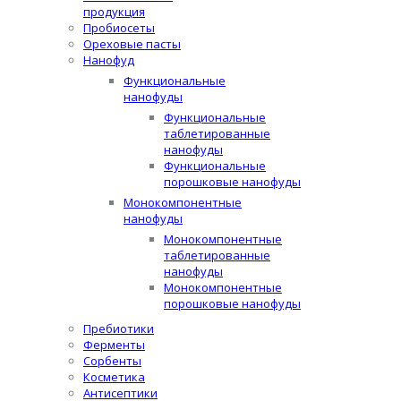
продукция
Пробиосеты
Ореховые пасты
Нанофуд
Функциональные
нанофуды
Функциональные
таблетированные
нанофуды
Функциональные
порошковые нанофуды
Монокомпонентные
нанофуды
Монокомпонентные
таблетированные
нанофуды
Монокомпонентные
порошковые нанофуды
Пребиотики
Ферменты
Сорбенты
Косметика
Антисептики