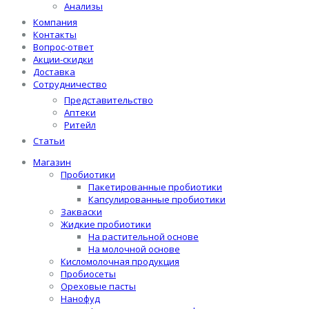
Анализы
Компания
Контакты
Вопрос-ответ
Акции-скидки
Доставка
Сотрудничество
Представительство
Аптеки
Ритейл
Статьи
Магазин
Пробиотики
Пакетированные пробиотики
Капсулированные пробиотики
Закваски
Жидкие пробиотики
На растительной основе
На молочной основе
Кисломолочная продукция
Пробиосеты
Ореховые пасты
Нанофуд