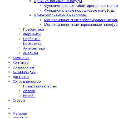
Функциональные нанофуды
Функциональные таблетированные нано
Функциональные порошковые нанофуды
Монокомпонентные нанофуды
Монокомпонентные таблетированные на
Монокомпонентные порошковые нанофуд
Пребиотики
Ферменты
Сорбенты
Косметика
Антисептики
Анализы
Компания
Контакты
Вопрос-ответ
Акции-скидки
Доставка
Сотрудничество
Представительство
Аптеки
Ритейл
Статьи
Магазин