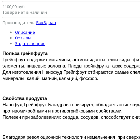
1100,00 руб
Товара нет в наличии
Производитель:
БакЗдрав
Описание
Отзывы
Задать вопрос
Польза грейпфрута
Грейпфрут содержит витамины, антиоксиданты, гликозиды, фит
элементы, пищевые волокна. Плоды грейпфрута также содерж
Для изготовления Нанофуд Грейпфрут отбираются самые спелые
минералы: калий, магний, кальций, фосфор. 
Свойства продукта
Нанофуд Грейпфрут Бакздрав тонизирует, обладает антиоксида
противомикробными и противогрибковыми свойствами. 
Полезен при заболеваниях сердца, сосудов, способствует сни
Благодаря революционной технологии измельчения  при сверх