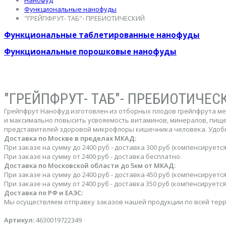
Нанофуд
Функциональные нанофуды
"ГРЕЙПФРУТ- ТАБ"- ПРЕБИОТИЧЕСКИЙ
Функциональные таблетированные нанофуды
Функциональные порошковые нанофуды
"ГРЕЙПФРУТ- ТАБ"- ПРЕБИОТИЧЕС
Грейпфрут Нанофуд изготовлен из отборных плодов грейпфрута м
и максимально повысить усвояемость витаминов, минералов, пище
представителей здоровой микрофлоры кишечника человека. Удобна
Доставка по Москве в пределах МКАД:
При заказе на сумму до 2400 руб - доставка 300 руб (компенсируе
При заказе на сумму от 2400 руб - доставка бесплатно.
Доставка по Московской области до 5км от МКАД:
При заказе на сумму до 2400 руб - доставка 450 руб (компенсируе
При заказе на сумму от 2400 руб - доставка 350 руб (компенсируе
Доставка по РФ и ЕАЭС:
Мы осуществляем отправку заказов нашей продукции по всей терри
Артикул:
4630019722349