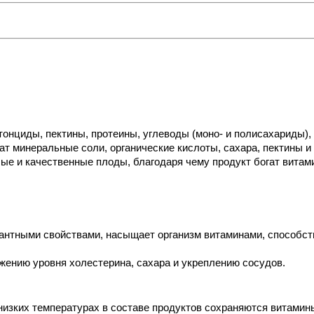
онциды, пектины, протеины, углеводы (моно- и полисахариды),
ат минеральные соли, органические кислоты, сахара, пектины 
 и качественные плоды, благодаря чему продукт богат витамин
нтными свойствами, насыщает организм витаминами, способству
жению уровня холестерина, сахара и укреплению сосудов. 
низких температурах в составе продуктов сохраняются витамин