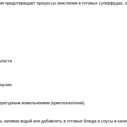
я предотвращает процессы окисления в готовых суперфудах, о
алости
инулин
ратурным измельчением (криотехнология).
ь запивая водой или добавлять в готовые блюда и соусы в каче