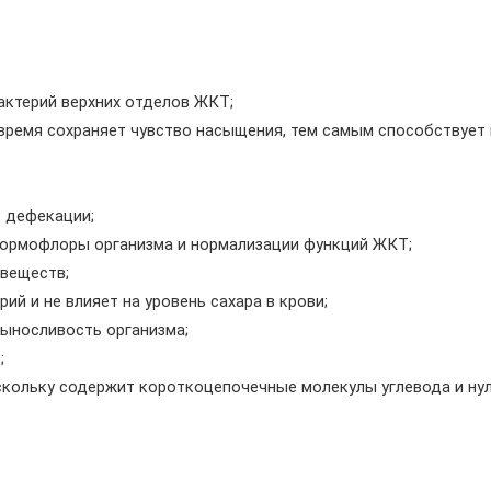
актерий верхних отделов ЖКТ;
 время сохраняет чувство насыщения, тем самым способствует 
с дефекации;
 нормофлоры организма и нормализации функций ЖКТ;
 веществ;
ий и не влияет на уровень сахара в крови;
выносливость организма;
;
оскольку содержит короткоцепочечные молекулы углевода и ну