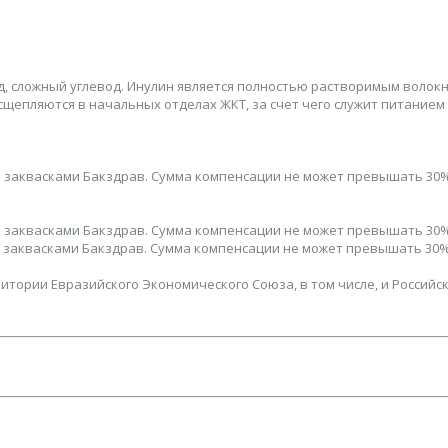
, сложный углевод. Инулин является полностью растворимым волокн
епляются в начальных отделах ЖКТ, за счет чего служит питанием 
тся заквасками Бакздрав. Сумма компенсации не может превышать 30%
тся заквасками Бакздрав. Сумма компенсации не может превышать 30%
тся заквасками Бакздрав. Сумма компенсации не может превышать 30%
тории Евразийского Экономического Союза, в том числе, и Российс