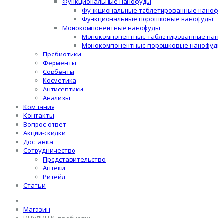
Функциональные нанофуды
Функциональные таблетированные нано
Функциональные порошковые нанофуды
Монокомпонентные нанофуды
Монокомпонентные таблетированные на
Монокомпонентные порошковые нанофуд
Пребиотики
Ферменты
Сорбенты
Косметика
Антисептики
Анализы
Компания
Контакты
Вопрос-ответ
Акции-скидки
Доставка
Сотрудничество
Представительство
Аптеки
Ритейл
Статьи
Магазин