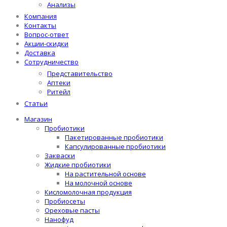
Анализы
Компания
Контакты
Вопрос-ответ
Акции-скидки
Доставка
Сотрудничество
Представительство
Аптеки
Ритейл
Статьи
Магазин
Пробиотики
Пакетированные пробиотики
Капсулированные пробиотики
Закваски
Жидкие пробиотики
На растительной основе
На молочной основе
Кисломолочная продукция
Пробиосеты
Ореховые пасты
Нанофуд