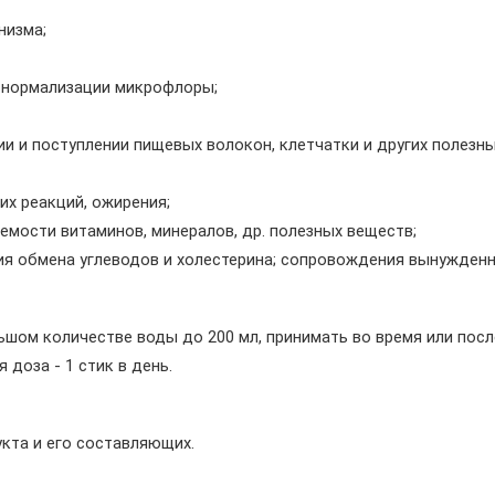
низма;
и нормализации микрофлоры;
нии и поступлении пищевых волокон, клетчатки и других полезн
их реакций, ожирения;
емости витаминов, минералов, др. полезных веществ;
ия обмена углеводов и холестерина; сопровождения вынужденн
ольшом количестве воды до 200 мл, принимать во время или пос
 доза - 1 стик в день.
кта и его составляющих.