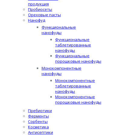
продукция
Пробиосеты
Ореховые пасты
Нанофуд
Функциональные
нанофуды
Функциональные
таблетированные
нанофуды
Функциональные
порошковые нанофуды
Монокомпонентные
нанофуды
Монокомпонентные
таблетированные
нанофуды
Монокомпонентные
порошковые нанофуды
Пребиотики
Ферменты
Сорбенты
Косметика
Антисептики