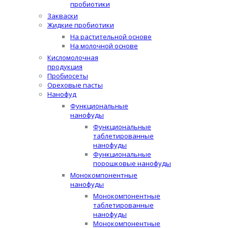
пробиотики
Закваски
Жидкие пробиотики
На растительной основе
На молочной основе
Кисломолочная
продукция
Пробиосеты
Ореховые пасты
Нанофуд
Функциональные
нанофуды
Функциональные
таблетированные
нанофуды
Функциональные
порошковые нанофуды
Монокомпонентные
нанофуды
Монокомпонентные
таблетированные
нанофуды
Монокомпонентные