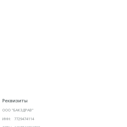
Вопрос:
*
1000
максимум символов
Защита от спама:
*
Сколько месяцев в году?
Ознакомлен с политикой обработки персональных данных
*
Даю согласие на обработку персональных данных
*
Отправить
Инициализация отправки формы...
Реквизиты
ООО "БАКЗДРАВ"
ИНН: 7729474114