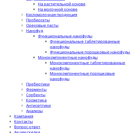
На растительной основе
На молочной основе
Кисломолочная продукция
Пробиосеты
Ореховые пасты
Нанофуд
Функциональные нанофуды
Функциональные таблетированные
нанофуды
Функциональные порошковые нанофуды
Монокомпонентные нанофуды
Монокомпонентные таблетированные
нанофуды
Монокомпонентные порошковые
нанофуды
Пребиотики
Ферменты
Сорбенты
Косметика
Антисептики
Анализы
Компания
Контакты
Вопрос-ответ
Акции-скидки