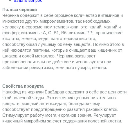
Задать вопрос
Польза черники
Черника содержит в себе огромное количество витаминов и 
множество других микроэлементов, так необходимых 
человеку в современном темпе жизни, это: калий, магний и 
фосфор; витамины: А, С, В1, B6, витамин РР;  органические 
кислоты, железо, медь; пантотеновая кислота, 
способствующая лучшему обмену веществ. Помимо этого в 
ней находятся пектины, которые очищают ваш кишечник от 
шлаков и солей металлов. Черника оказывает 
противовоспалительное действие и используется при 
заболевании ревматизма, желчного пузыря, печени.
Свойства продукта
Нанофуд из черники БакЗдрав содержит в себе все ценности 
этой полезной ягоды. Это источник ценных питательных 
веществ, мощный антиоксидант, благодаря чему 
способствует предотвращению развития раковых клеток. 
Стимулирует работу мозга и органов зрения. Регулирует  
кишечный микробиом за счет содержания полезной клетки.