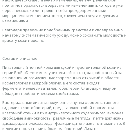
наблюдается существенных изменений, ее внутренние слои
поэтапно поражаются возрастными изменениями, которые уже
через несколько лет проявят себя преждевременными
морщинами, изменением цвета, снижением тонуса и другими
изменениями.
Благодаря правильно подобранным средствам и своевременно
начатому систематическому уходу, можно сохранить молодость и
красоту кожи надолго.
Состав и описание:
Питательный ночной крем для сухой и чувствительной кожи из
серии ProBioDerm имеет уникальный состав, разработанный на
основании многочисленных современных открытий в области
косметологии и микробиологии. В его состав входят
ферментативные лизаты лактобактерий, благодаря чему он
обладает пробиотическими свойствами.
Бактериальные лизаты, полученные путем ферментативного
гидролиза лактобактерий, представляют собой фрагменты
клеточной стенки и их внутриклеточного содержимого, включая
свободные аминокислоты, различные пептиды, пептидогликаны,
дисахариды,полисахариды, фракции цитоплазмы, витамины гр. В
и другие продукты метаболизма бактерий. Лизаты