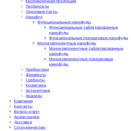
Кисломолочная продукция
Пробиосеты
Ореховые пасты
Нанофуд
Функциональные нанофуды
Функциональные таблетированные
нанофуды
Функциональные порошковые нанофуды
Монокомпонентные нанофуды
Монокомпонентные таблетированные
нанофуды
Монокомпонентные порошковые
нанофуды
Пребиотики
Ферменты
Сорбенты
Косметика
Антисептики
Анализы
Компания
Контакты
Вопрос-ответ
Акции-скидки
Доставка
Сотрудничество