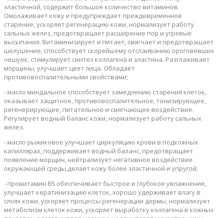
эластичной, содержит большое количество витаминов.
Омолаживает кожу и предупреждает преждевременное
старение, ускоряет регенерацию кожи, нормализует работу
сальных желез, предотвращает расширение пор и угревые
высыпания. Витаминизирует и питает, смягчает и предотвращает
шелушение, способствует скорейшему отслаиванию ороговевших
чешуек, стимулирует синтез коллагена и эластина. Разглаживает
морщины, улучшает цвет лица. Обладает
противовоспалительными свойствами;
- масло миндальное способствует замедлению старения клеток,
оказывает защитное, противовоспалительное, тонизирующее,
регенерирующее, питательное и смягчающее воздействие.
Регулирует водный баланс кожи, нормализует работу сальных
желез.
- масло рыжиковое улучшает циркуляцию крови в подкожных
капиллярах, поддерживает водный баланс, предотвращает
появление морщин, нейтрализует негативное воздействие
окружающей среды,делает кожу более эластичной и упругой;
- провитамин В5 обеспечивает быстрое и глубокое увлажнение,
улучшает кератинизацию клеток, хорошо удерживает влагу в
слоях кожи, ускоряет процессы регенерации дермы, нормализует
метаболизм клеток кожи, ускоряет выработку коллагена в кожных