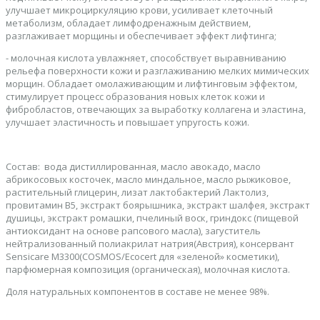
улучшает микроциркуляцию крови, усиливает клеточный
метаболизм, обладает лимфодренажным действием,
разглаживает морщины и обеспечивает эффект лифтинга;
- молочная кислота увлажняет, способствует выравниванию
рельефа поверхности кожи и разглаживанию мелких мимических
морщин. Обладает омолаживающим и лифтинговым эффектом,
стимулирует процесс образования новых клеток кожи и
фибробластов, отвечающих за выработку коллагена и эластина,
улучшает эластичность и повышает упругость кожи.
Состав: вода дистиллированная, масло авокадо, масло
абрикосовых косточек, масло миндальное, масло рыжиковое,
растительный глицерин, лизат лактобактерий Лактолиз,
провитамин B5, экстракт боярышника, экстракт шалфея, экстракт
душицы, экстракт ромашки, пчелиный воск, гриндокс (пищевой
антиоксидант на основе рапсового масла), загуститель
нейтрализованный полиакрилат натрия(Австрия), консервант
Sensicare M3300(COSMOS/Ecocert для «зеленой» косметики),
парфюмерная композиция (органическая), молочная кислота.
Доля натуральных компонентов в составе не менее 98%.