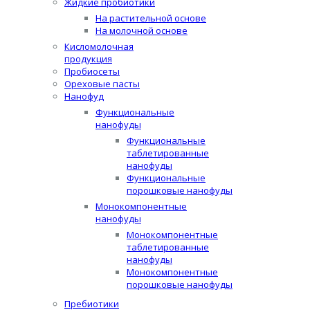
Жидкие пробиотики
На растительной основе
На молочной основе
Кисломолочная
продукция
Пробиосеты
Ореховые пасты
Нанофуд
Функциональные
нанофуды
Функциональные
таблетированные
нанофуды
Функциональные
порошковые нанофуды
Монокомпонентные
нанофуды
Монокомпонентные
таблетированные
нанофуды
Монокомпонентные
порошковые нанофуды
Пребиотики