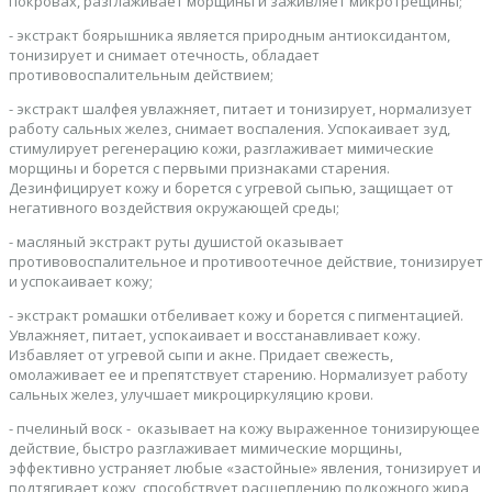
покровах, разглаживает морщины и заживляет микротрещины;
- экстракт боярышника является природным антиоксидантом,
тонизирует и снимает отечность, обладает
противовоспалительным действием;
- экстракт шалфея увлажняет, питает и тонизирует, нормализует
работу сальных желез, снимает воспаления. Успокаивает зуд,
стимулирует регенерацию кожи, разглаживает мимические
морщины и борется с первыми признаками старения.
Дезинфицирует кожу и борется с угревой сыпью, защищает от
негативного воздействия окружающей среды;
- масляный экстракт руты душистой оказывает
противовоспалительное и противоотечное действие, тонизирует
и успокаивает кожу;
- экстракт ромашки отбеливает кожу и борется с пигментацией.
Увлажняет, питает, успокаивает и восстанавливает кожу.
Избавляет от угревой сыпи и акне. Придает свежесть,
омолаживает ее и препятствует старению. Нормализует работу
сальных желез, улучшает микроциркуляцию крови.
- пчелиный воск - оказывает на кожу выраженное тонизирующее
действие, быстро разглаживает мимические морщины,
эффективно устраняет любые «застойные» явления, тонизирует и
подтягивает кожу, способствует расщеплению подкожного жира,