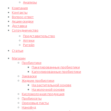
Анализы
Компания
Контакты
Вопрос-ответ
Акции-скидки
Доставка
Сотрудничество
Представительство
Аптеки
Ритейл
Статьи
Магазин
Пробиотики
Пакетированные пробиотики
Капсулированные пробиотики
Закваски
Жидкие пробиотики
На растительной основе
На молочной основе
Кисломолочная продукция
Пробиосеты
Ореховые пасты
Нанофуд