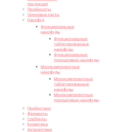
продукция
Пробиосеты
Ореховые пасты
Нанофуд
Функциональные
нанофуды
Функциональные
таблетированные
нанофуды
Функциональные
порошковые нанофуды
Монокомпонентные
нанофуды
Монокомпонентные
таблетированные
нанофуды
Монокомпонентные
порошковые нанофуды
Пребиотики
Ферменты
Сорбенты
Косметика
Антисептики