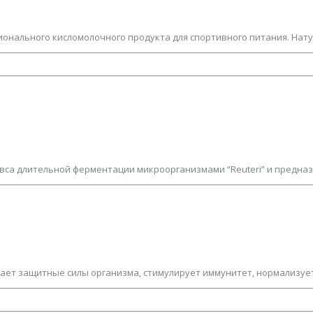
онального кисломолочного продукта для спортивного питания. Натур
са длительной ферментации микроорганизмами “Reuteri” и предназн
ет защитные силы организма, стимулирует иммунитет, нормализует 