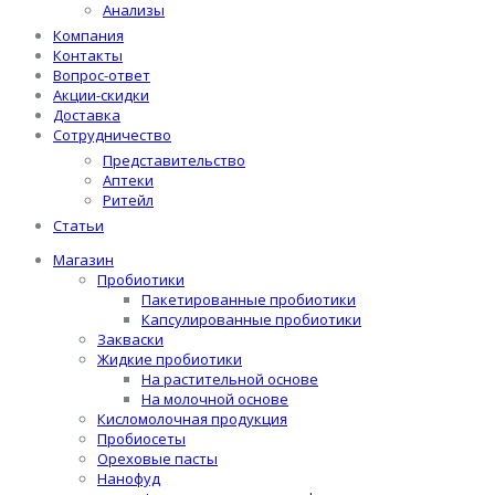
Анализы
Компания
Контакты
Вопрос-ответ
Акции-скидки
Доставка
Сотрудничество
Представительство
Аптеки
Ритейл
Статьи
Магазин
Пробиотики
Пакетированные пробиотики
Капсулированные пробиотики
Закваски
Жидкие пробиотики
На растительной основе
На молочной основе
Кисломолочная продукция
Пробиосеты
Ореховые пасты
Нанофуд