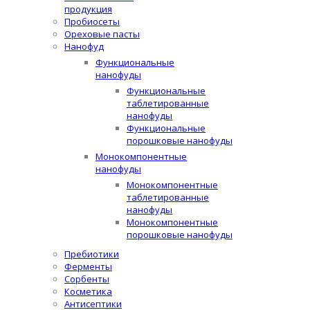
продукция
Пробиосеты
Ореховые пасты
Нанофуд
Функциональные
нанофуды
Функциональные
таблетированные
нанофуды
Функциональные
порошковые нанофуды
Монокомпонентные
нанофуды
Монокомпонентные
таблетированные
нанофуды
Монокомпонентные
порошковые нанофуды
Пребиотики
Ферменты
Сорбенты
Косметика
Антисептики