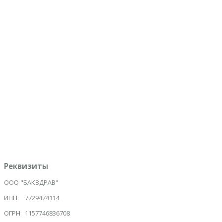
Вопрос:
*
1000
м
Защита от спама:
*
Скольк
Ознакомлен с политикой обработки персональных данных
*
Даю согласие на обработку персональных данных
*
Отправить
Инициализация отправки формы...
Реквизиты
ООО "БАКЗДРАВ"
ИНН: 7729474114
ОГРН: 1157746836708