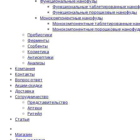
Функциональные нанофуды
Функциональные таблетированные нано
Функциональные порошковые нанофуды
Монокомпонентные нанофуды
Монокомпонентные таблетированные на
Монокомпонентные порошковые нанофуд
Пребиотики
Ферменты
Сорбенты
Косметика
Антисептики
Анализы
Компания
Контакты
Вопрос-ответ
Акции-скидки
Доставка
Сотрудничество
Представительство
Аптеки
Ритейл
Статьи
Магазин